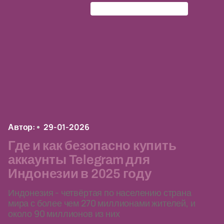
Final Fantasy 7 Revelation
Автор:
29-01-2026
Где и как безопасно купить
аккаунты Telegram для
Индонезии в 2025 году
Индонезия - четвёртая по населению страна
мира с более чем 270 миллионами жителей, и
около 90 миллионов из них