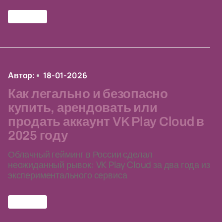
гейминг
Автор:
18-01-2026
Как легально и безопасно
купить, арендовать или
продать аккаунт VK Play Cloud в
2025 году
Облачный гейминг в России сделал
неожиданный рывок: VK Play Cloud за два года из
экспериментального сервиса
гейминг