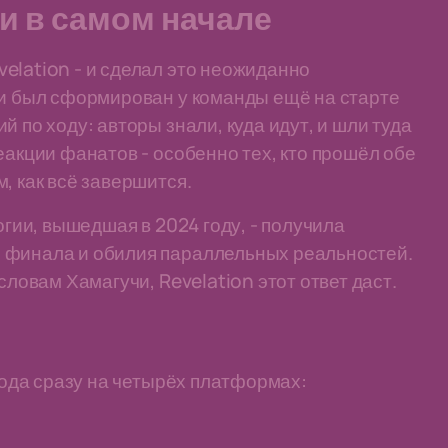
и в самом начале
elation - и сделал это неожиданно
ии был сформирован у команды ещё на старте
 по ходу: авторы знали, куда идут, и шли туда
еакции фанатов - особенно тех, кто прошёл обе
, как всё завершится.
огии, вышедшая в 2024 году, - получила
 финала и обилия параллельных реальностей.
словам Хамагучи, Revelation этот ответ даст.
 года сразу на четырёх платформах: