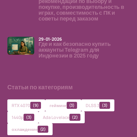
рекомендации по выбору и
покупке, производительность в
играх, совместимость с ПК и
советы перед заказом
29-01-2026
Где и как безопасно купить
аккаунты Telegram для
Индонезии в 2025 году
Статьи по категориям
RTX 4070
(9)
гейминг
(3)
DLSS 3
(3)
1440p
(3)
Ada Lovelace
(2)
охлаждение
(2)