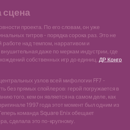
 сцена
овности проекта. По его словам, он уже
инальных титров - порядка сорока раз. Это не
й работе над темпом, нарративом и
внушительная даже по меркам индустрии, где
охождений собственных игр до единиц.
ДР Конго
з центральных узлов всей мифологии FF7 -
ь без прямых спойлеров: герой погружается в
нию того, кем он является на самом деле, как
 оригинале 1997 года этот момент был одним из
Теперь команда Square Enix обещает
ёра, сделала это по-крупному.