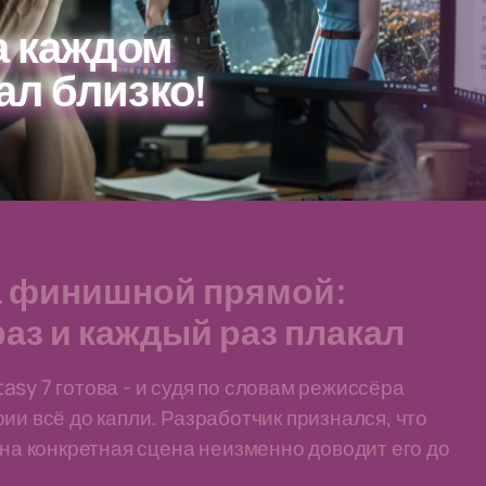
а каждом
л близко!
 на финишной прямой:
аз и каждый раз плакал
sy 7 готова - и судя по словам режиссёра
ии всё до капли. Разработчик признался, что
дна конкретная сцена неизменно доводит его до