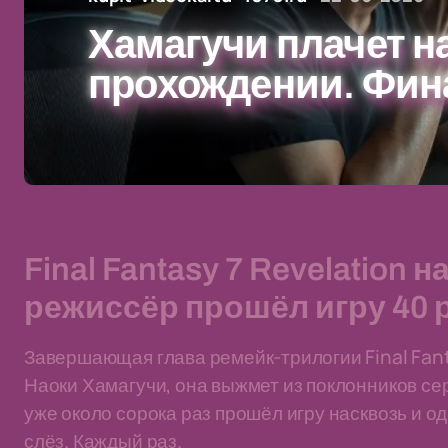
Хамагучи плачет н
прохождении. Фина
Final Fantasy 7 Revelation
режиссёр прошёл игру 40 р
Завершающая глава ремейк-трилогии Final Fanta
Наоки Хамагучи, она выжмет из поклонников сер
уже около сорока раз прошёл игру насквозь и о
слёз. Каждый раз.