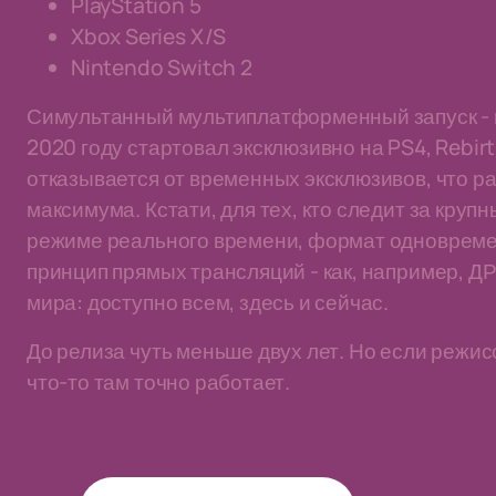
PlayStation 5
Xbox Series X/S
Nintendo Switch 2
Симультанный мультиплатформенный запуск -
2020 году стартовал эксклюзивно на PS4, Rebirt
отказывается от временных эксклюзивов, что 
максимума. Кстати, для тех, кто следит за кру
режиме реального времени, формат одновреме
принцип прямых трансляций - как, например, ДР
мира: доступно всем, здесь и сейчас.
До релиза чуть меньше двух лет. Но если режис
что-то там точно работает.