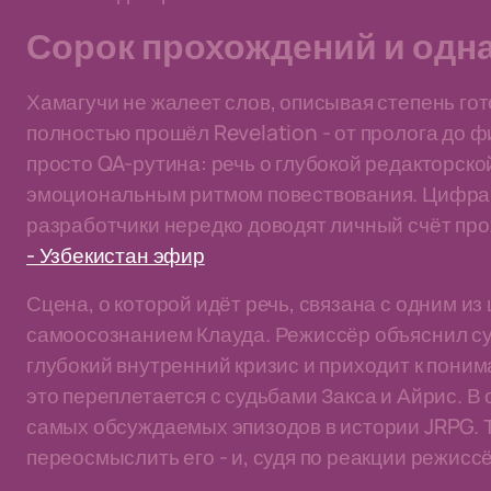
Сорок прохождений и одна
Хамагучи не жалеет слов, описывая степень гот
полностью прошёл Revelation - от пролога до ф
просто QA-рутина: речь о глубокой редакторско
эмоциональным ритмом повествования. Цифра 
разработчики нередко доводят личный счёт пр
- Узбекистан эфир
Сцена, о которой идёт речь, связана с одним и
самоосознанием Клауда. Режиссёр объяснил сут
глубокий внутренний кризис и приходит к понима
это переплетается с судьбами Закса и Айрис. В
самых обсуждаемых эпизодов в истории JRPG. 
переосмыслить его - и, судя по реакции режисс