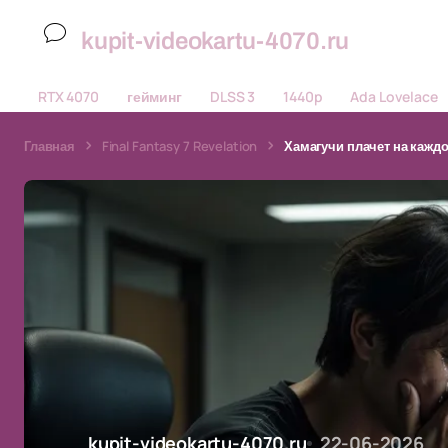
kupit-videokartu-4070.ru
RTX 4070
гейминг
DLSS 3
1440p
Ada Lovelace
Главная
Final Fantasy 7 Revelation
Хамагучи плачет на кажд
kupit-videokartu-4070.ru
22-06-2026