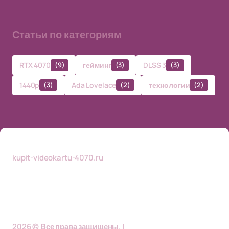
Статьи по категориям
RTX 4070
(9)
гейминг
(3)
DLSS 3
(3)
1440p
(3)
Ada Lovelace
(2)
технологии
(2)
kupit-videokartu-4070.ru
2026 © Все права защищены. |
kupit-videokartu-4070.ru