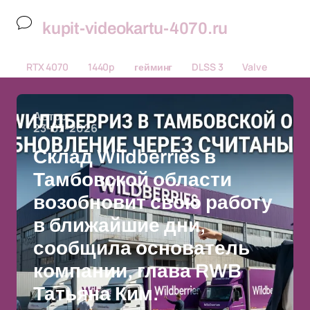
kupit-videokartu-4070.ru
RTX 4070
1440p
гейминг
DLSS 3
Valve
Автор:
23-07-2026
Склад Wildberries в
Тамбовской области
возобновит свою работу
в ближайшие дни,
сообщила основатель
компании, глава RWB
Татьяна Ким.