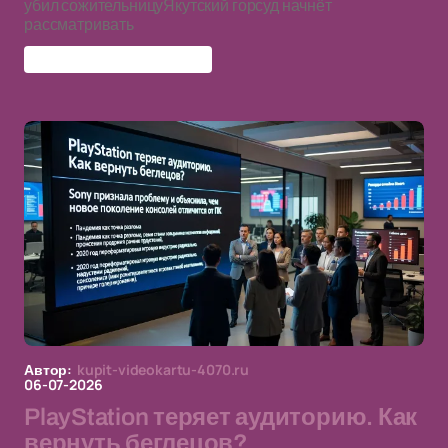
убил сожительницуЯкутский горсуд начнёт
рассматривать
покушение на убийство
Автор:
kupit-videokartu-4070.ru
06-07-2026
PlayStation теряет аудиторию. Как
вернуть беглецов?