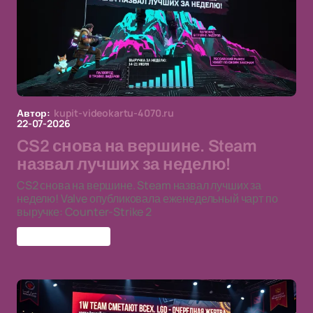
Автор:
kupit-videokartu-4070.ru
22-07-2026
CS2 снова на вершине. Steam
назвал лучших за неделю!
CS2 снова на вершине. Steam назвал лучших за
неделю! Valve опубликовала еженедельный чарт по
выручке: Counter-Strike 2
Counter-Strike 2