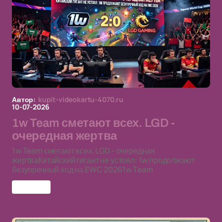
Автор:
kupit-videokartu-4070.ru
10-07-2026
1w Team сметают всех. LGD -
очередная жертва
1w Team сметают всех. LGD - очередная
жертваКитайский гигант не устоял: 1w продолжают
безупречный ход на EWC 20261w Team
1w Team