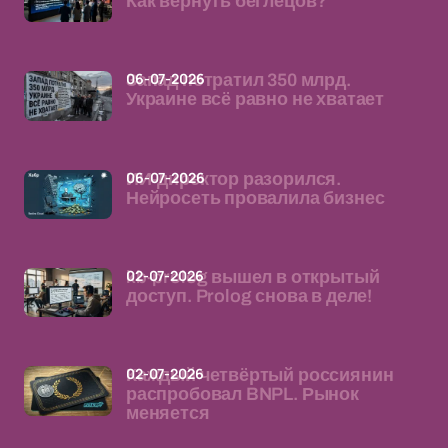
Как вернуть беглецов?
06-07-2026
Запад потратил 350 млрд.
Украине всё равно не хватает
06-07-2026
ИИ-директор разорился.
Нейросеть провалила бизнес
02-07-2026
kb-prolog вышел в открытый
доступ. Prolog снова в деле!
02-07-2026
Каждый четвёртый россиянин
распробовал BNPL. Рынок
меняется