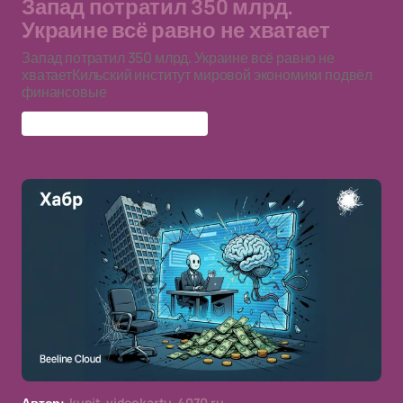
Запад потратил 350 млрд.
Украине всё равно не хватает
Запад потратил 350 млрд. Украине всё равно не
хватаетКильский институт мировой экономики подвёл
финансовые
Западная помощь Украине
Автор:
kupit-videokartu-4070.ru