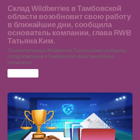
Склад Wildberries в Тамбовской
области возобновит свою работу
в ближайшие дни, сообщила
основатель компании, глава RWB
Татьяна Ким.
Основательница Wildberries Татьяна Ким сообщила:
склад компании в Тамбовской области избежал
серьезных
Wildberries