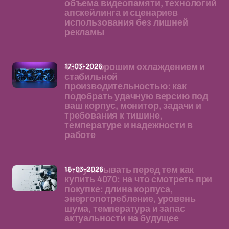
объема видеопамяти, технологий
апскейлинга и сценариев
использования без лишней
рекламы
17-03-2026
4070 с хорошим охлаждением и
стабильной
производительностью: как
подобрать удачную версию под
ваш корпус, монитор, задачи и
требования к тишине,
температуре и надежности в
работе
16-03-2026
Что учитывать перед тем как
купить 4070: на что смотреть при
покупке: длина корпуса,
энергопотребление, уровень
шума, температура и запас
актуальности на будущее