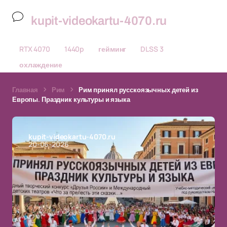
kupit-videokartu-4070.ru
RTX 4070
1440p
гейминг
DLSS 3
охлаждение
Главная
Рим
Рим принял русскоязычных детей из
Европы. Праздник культуры и языка
kupit-videokartu-4070.ru
20-06-2026