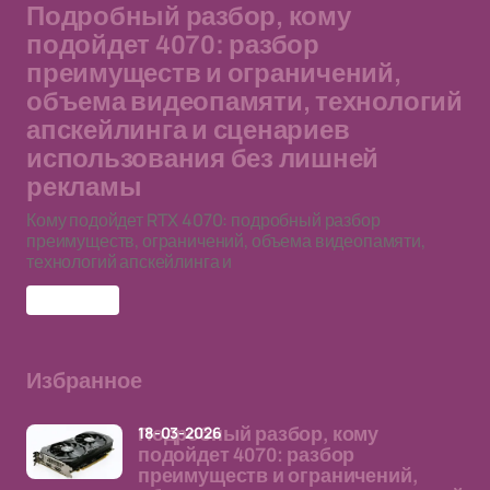
Подробный разбор, кому
подойдет 4070: разбор
преимуществ и ограничений,
объема видеопамяти, технологий
апскейлинга и сценариев
использования без лишней
рекламы
Кому подойдет RTX 4070: подробный разбор
преимуществ, ограничений, объема видеопамяти,
технологий апскейлинга и
RTX 4070
Избранное
18-03-2026
Подробный разбор, кому
подойдет 4070: разбор
преимуществ и ограничений,