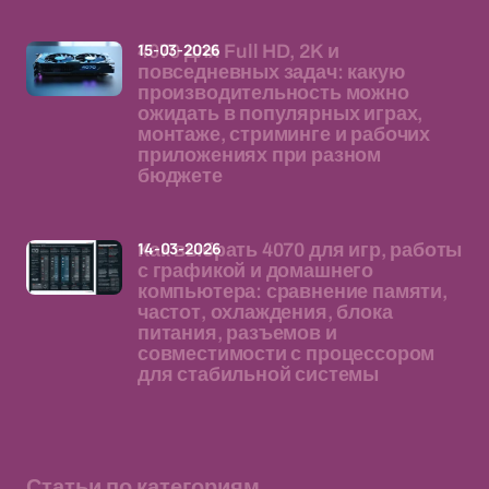
15-03-2026
4070 для Full HD, 2K и
повседневных задач: какую
производительность можно
ожидать в популярных играх,
монтаже, стриминге и рабочих
приложениях при разном
бюджете
14-03-2026
Как выбрать 4070 для игр, работы
с графикой и домашнего
компьютера: сравнение памяти,
частот, охлаждения, блока
питания, разъемов и
совместимости с процессором
для стабильной системы
Статьи по категориям