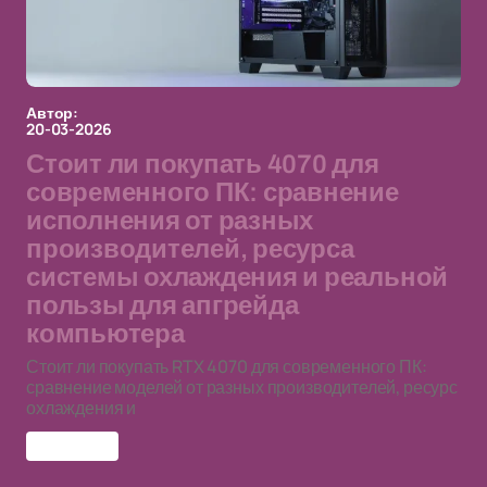
Автор:
20-03-2026
Стоит ли покупать 4070 для
современного ПК: сравнение
исполнения от разных
производителей, ресурса
системы охлаждения и реальной
пользы для апгрейда
компьютера
Стоит ли покупать RTX 4070 для современного ПК:
сравнение моделей от разных производителей, ресурс
охлаждения и
RTX 4070