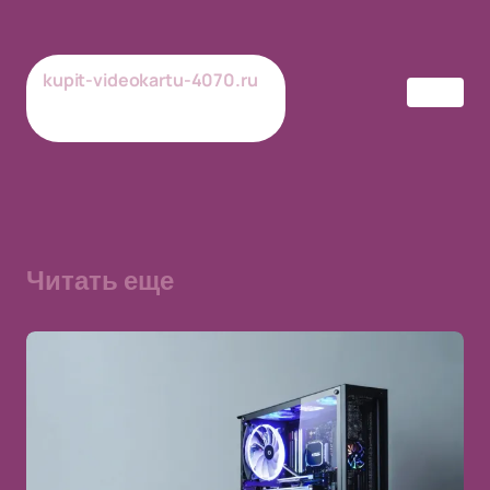
kupit-videokartu-4070.ru
Рим
20-06-2026
Обновлено
Читать еще