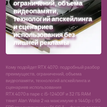
ограничений, объема
видеопамяти,
технологий апскейлинга
и сценариев
использования без
лишней рекламы
Кому подойдет RTX 4070: подробный разбор
преимуществ, ограничений, объема
видеопамяти, технологий апскейлинга и
сценариев использования
RTX 4070 в паре с i5-12400F и 32 ГБ RAM
тянет Alan Wake 2 на максимуме в 1440p с 90