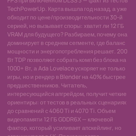
FPS при включенном DLSS 3 — факт из тестов
TechPowerUp. Карта вышла год назад, а уже
обходит по цене/производительности 30-й
серией, но вызывает споры: хватит ли 12 ГБ
VRAM для будущего? Разбираем, почему она
доминирует в среднем сегменте, где баланс
мощности и энергопотребления решает. 200
Вт TDP позволяют собрать комп без блока на
1000+ Вт, а Ada Lovelace ускоряет не только
игры, но и рендер в Blender на 40% быстрее
предшественников. Читатель,
интересующийся апгрейдом, получит четкие
ориентиры: от тестов в реальных сценариях
до сравнений с 4060 Ti и 4070 Ti. Объем
видеопамяти 12 ГБ GDDR6X — ключевой
фактор, который усиливает апскейлинг, но