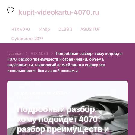
kupit-videokartu-4070.ru
RTX 4070
1440p
DLSS 3
ASUS TUF
Cyberpunk 2077
Главная
RTX 4070
Подробный разбор, кому подойдет
4070: разбор преимуществ и ограничений, объема
видеопамяти, технологий апскейлинга и сценариев
использования без лишней рекламы
kupit-videokartu-4070.ru
18-03-2026
Подробный разбор,
кому подойдет 4070:
разбор преимуществ и