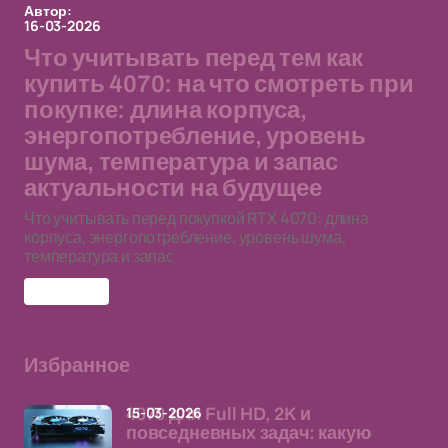
Автор:
16-03-2026
Что учитывать перед тем как
купить 4070: на что смотреть при
покупке: длина корпуса,
энергопотребление, уровень
шума, температура и запас
актуальности на будущее
Что учитывать перед покупкой RTX 4070: длина
корпуса, энергопотребление, уровень шума,
температура и запас
RTX 4070
Избранное
15-03-2026
4070 для Full HD, 2K и
повседневных задач: какую