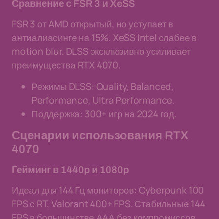
Сравнение с FSR 3 и XeSS
FSR 3 от AMD открытый, но уступает в
антиалиасинге на 15%. XeSS Intel слабее в
motion blur. DLSS эксклюзивно усиливает
преимущества RTX 4070.
Режимы DLSS: Quality, Balanced,
Performance, Ultra Performance.
Поддержка: 300+ игр на 2024 год.
Сценарии использования RTX
4070
Гейминг в 1440p и 1080p
Идеал для 144 Гц мониторов: Cyberpunk 100
FPS с RT, Valorant 400+ FPS. Стабильные 144
FPS в большинстве ААА без компромиссов.