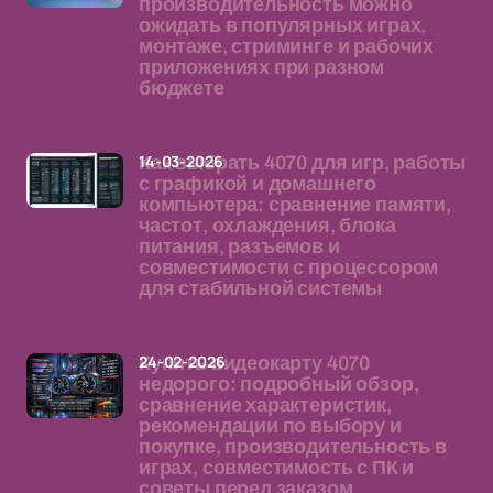
производительность можно
ожидать в популярных играх,
монтаже, стриминге и рабочих
приложениях при разном
бюджете
14-03-2026
Как выбрать 4070 для игр, работы
с графикой и домашнего
компьютера: сравнение памяти,
частот, охлаждения, блока
питания, разъемов и
совместимости с процессором
для стабильной системы
24-02-2026
Купить видеокарту 4070
недорого: подробный обзор,
сравнение характеристик,
рекомендации по выбору и
покупке, производительность в
играх, совместимость с ПК и
советы перед заказом