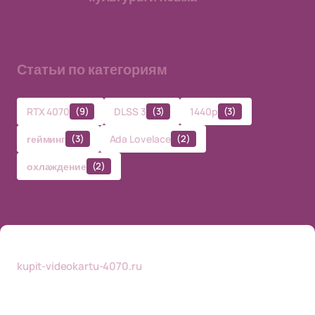
Статьи по категориям
RTX 4070
(9)
DLSS 3
(3)
1440p
(3)
гейминг
(3)
Ada Lovelace
(2)
охлаждение
(2)
kupit-videokartu-4070.ru