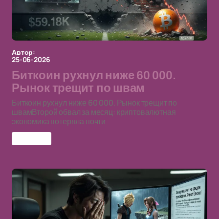
Автор:
25-06-2026
Биткоин рухнул ниже 60 000.
Рынок трещит по швам
Биткоин рухнул ниже 60 000. Рынок трещит по
швамВторой обвал за месяц: криптовалютная
экономика потеряла почти
биткоин