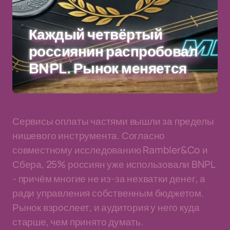
Каждый четвёртый
россиянин распробовал
BNPL. Рынок меняется
Сервисы оплаты частями вышли за пределы
нишевого инструмента. Согласно
совместному исследованию Rambler&Co и
Сбера, 25% россиян уже использовали BNPL
- причём многие не из-за нехватки денег, а
ради управления собственным бюджетом.
Рынок взрослеет, и аудитория у него куда
старше, чем принято думать.