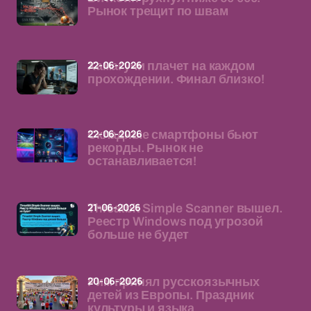
Рынок трещит по швам
22-06-2026
Хамагучи плачет на каждом
прохождении. Финал близко!
22-06-2026
Складные смартфоны бьют
рекорды. Рынок не
останавливается!
21-06-2026
Threatbit Simple Scanner вышел.
Реестр Windows под угрозой
больше не будет
20-06-2026
Рим принял русскоязычных
детей из Европы. Праздник
культуры и языка