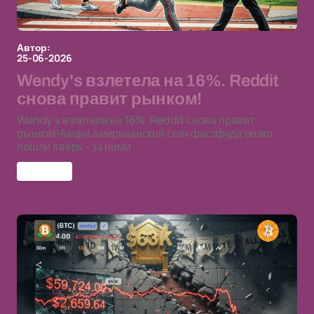
Автор:
25-06-2026
Wendy's взлетела на 16%. Reddit
снова правит рынком!
Wendy's взлетела на 16%. Reddit снова правит
рынком!Акции американской сети фастфуда резко
пошли вверх - за ними
Wendy's