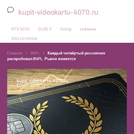
kupit-videokartu-4070.ru
RTX 4070
DLSS 3
1440p
гейминг
Ada Lovelace
Главная
BNPL
Каждый четвёртый россиянин
распробовал BNPL. Рынок меняется
kupit-videokartu-4070.ru
02-07-2026